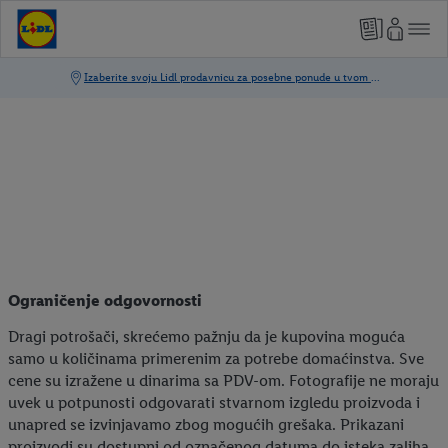
Ograničenje odgovornosti
Dragi potrošači, skrećemo pažnju da je kupovina moguća
samo u količinama primerenim za potrebe domaćinstva. Sve
cene su izražene u dinarima sa PDV-om. Fotografije ne moraju
uvek u potpunosti odgovarati stvarnom izgledu proizvoda i
unapred se izvinjavamo zbog mogućih grešaka. Prikazani
proizvodi su dostupni od označenog datuma do isteka zaliha