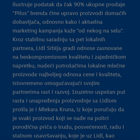
ilustruje podatak da čak 90% ukupne prodaje
“Pilos” brenda čine upravo proizvodi domaćih
dobavljača, odnosno kako i aktuelna
marketing kampanja kaže “od nekog na selu”.
Kroz stabilnu saradnju sa pet lokalnih
partnera, Lidl Srbija gradi odnose zasnovane
na beskompromisnom kvalitetu i zajedničkom
napretku, nudeći potrošačima lokalne mlečne
proizvode najboljeg odnosa cene i kvaliteta,
istovremeno omogućavajući svojim
partnerima rast i razvoj. Izuzetno uspešan put
rasta i unapređenja proizvodnje sa Lidlom
prošla je i Mlekara Kruna, iz koje poručuju da
je svaki proizvod koji se nađe na polici
porodična priča o trudu, posvećenosti, radu i
stalnom usavršavanju, koje je uz Lidl, kao