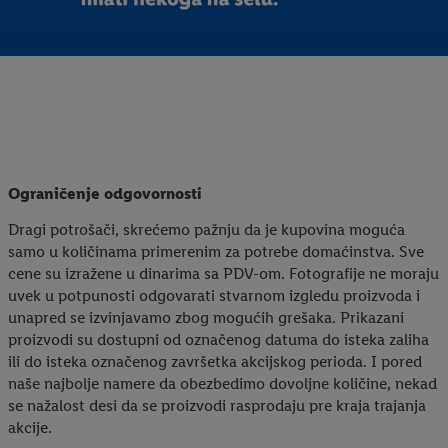
sve gore navedene svrhe. Više informacija, uključujući period
čuvanja podataka, kao i pravo na povlačenje pristanka imate u
bilo kom trenutku i važi će za budućnost, možete pronaći u
našoj
politici privatnosti
.
Izjave možete pronaći ovde.
Ograničenje odgovornosti
Dragi potrošači, skrećemo pažnju da je kupovina moguća
samo u količinama primerenim za potrebe domaćinstva. Sve
cene su izražene u dinarima sa PDV-om. Fotografije ne moraju
uvek u potpunosti odgovarati stvarnom izgledu proizvoda i
unapred se izvinjavamo zbog mogućih grešaka. Prikazani
proizvodi su dostupni od označenog datuma do isteka zaliha
ili do isteka označenog završetka akcijskog perioda. I pored
naše najbolje namere da obezbedimo dovoljne količine, nekad
se nažalost desi da se proizvodi rasprodaju pre kraja trajanja
akcije.