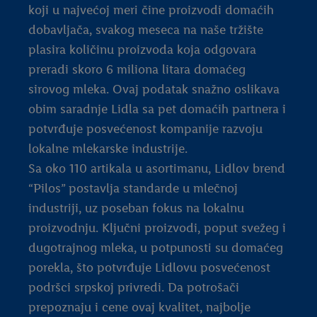
koji u najvećoj meri čine proizvodi domaćih
dobavljača, svakog meseca na naše tržište
plasira količinu proizvoda koja odgovara
preradi skoro 6 miliona litara domaćeg
sirovog mleka. Ovaj podatak snažno oslikava
obim saradnje Lidla sa pet domaćih partnera i
potvrđuje posvećenost kompanije razvoju
lokalne mlekarske industrije.
Sa oko 110 artikala u asortimanu, Lidlov brend
“Pilos” postavlja standarde u mlečnoj
industriji, uz poseban fokus na lokalnu
proizvodnju. Ključni proizvodi, poput svežeg i
dugotrajnog mleka, u potpunosti su domaćeg
porekla, što potvrđuje Lidlovu posvećenost
podršci srpskoj privredi. Da potrošači
prepoznaju i cene ovaj kvalitet, najbolje