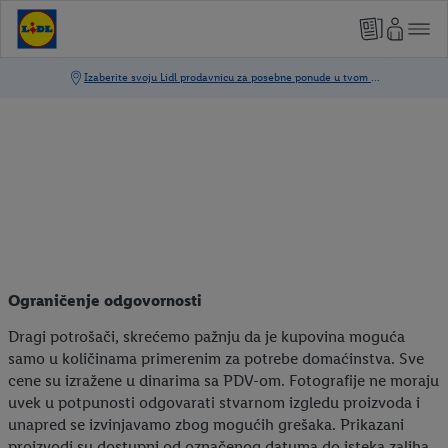
Ograničenje odgovornosti
Dragi potrošači, skrećemo pažnju da je kupovina moguća
samo u količinama primerenim za potrebe domaćinstva. Sve
cene su izražene u dinarima sa PDV-om. Fotografije ne moraju
uvek u potpunosti odgovarati stvarnom izgledu proizvoda i
unapred se izvinjavamo zbog mogućih grešaka. Prikazani
proizvodi su dostupni od označenog datuma do isteka zaliha