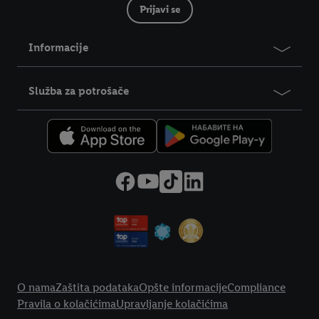
Prijavi se
Informacije
Služba za potrošače
Legal Link
O nama
Zaštita podataka
Opšte informacije
Compliance
Pravila o kolačićima
Upravljanje kolačićima