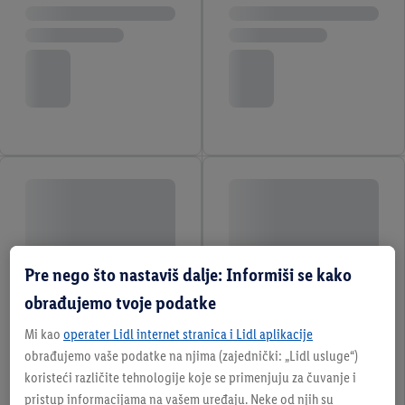
Pre nego što nastaviš dalje: Informiši se kako
obrađujemo tvoje podatke
Mi kao
operater Lidl internet stranica i Lidl aplikacije
obrađujemo vaše podatke na njima (zajednički: „Lidl usluge“)
koristeći različite tehnologije koje se primenjuju za čuvanje i
pristup informacijama na vašem uređaju. Neke od njih su