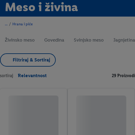
Meso i živina
/
Hrana i piće
Živinsko meso
Govedina
Svinjsko meso
Jagnjetina
Filtriraj & Sortiraj
sortiraj
Relevantnost
29 Proizvodi