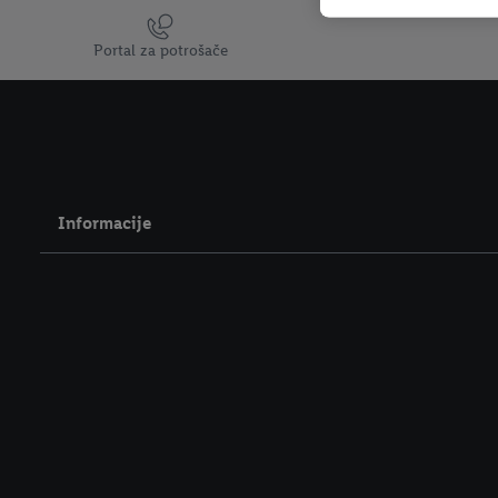
Trustbar
Portal za potrošače
Informacije
Legal Link