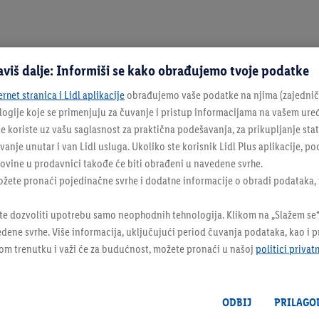
aviš dalje: Informiši se kako obrađujemo tvoje podatke
ernet stranica i Lidl aplikacije
obrađujemo vaše podatke na njima (zajednički
amo u količinama primerenim za potrebe domaćinstva. Sve cene 
ologije koje se primenjuju za čuvanje i pristup informacijama na vašem ure
i unapred se izvinjavamo zbog mogućih grešaka. Prikazani proizv
e koriste uz vašu saglasnost za praktična podešavanja, za prikupljanje statis
aše najbolje namere da obezbedimo dovoljne količine, nekad se na
nje unutar i van Lidl usluga. Ukoliko ste korisnik Lidl Plus aplikacije, p
vine u prodavnici takođe će biti obrađeni u navedene svrhe.
ožete pronaći pojedinačne svrhe i dodatne informacije o obradi podataka, 
te dozvoliti upotrebu samo neophodnih tehnologija. Klikom na „Slažem se“,
dene svrhe. Više informacija, uključujući period čuvanja podataka, kao i 
kom trenutku i važi će za budućnost, možete pronaći u našoj
politici privat
Lidl Plus
ODBIJ
PRILAGO