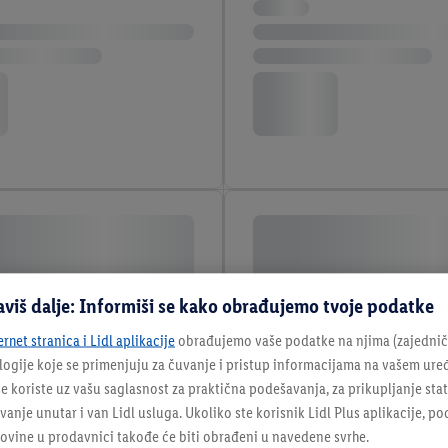
aviš dalje: Informiši se kako obrađujemo tvoje podatke
ernet stranica i Lidl aplikacije
obrađujemo vaše podatke na njima (zajednički
ologije koje se primenjuju za čuvanje i pristup informacijama na vašem ure
e koriste uz vašu saglasnost za praktična podešavanja, za prikupljanje statis
nje unutar i van Lidl usluga. Ukoliko ste korisnik Lidl Plus aplikacije, p
vine u prodavnici takođe će biti obrađeni u navedene svrhe.