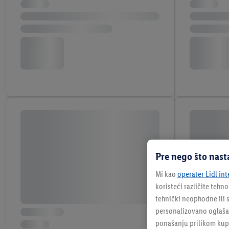
Pre nego što nast
Mi kao
operater Lidl int
koristeći različite tehn
tehnički neophodne ili s
personalizovano oglašava
ponašanju prilikom kupo