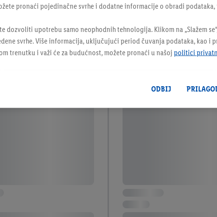
ožete pronaći pojedinačne svrhe i dodatne informacije o obradi podataka, 
te dozvoliti upotrebu samo neophodnih tehnologija. Klikom na „Slažem se“,
dene svrhe. Više informacija, uključujući period čuvanja podataka, kao i 
kom trenutku i važi će za budućnost, možete pronaći u našoj
politici privat
ODBIJ
PRILAGO