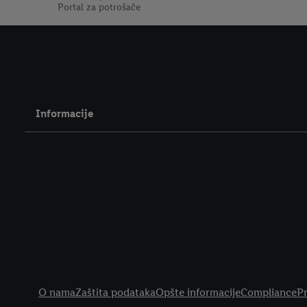
Portal za potrošače
Informacije
Legal Link
O nama
Zaštita podataka
Opšte informacije
Compliance
Pr