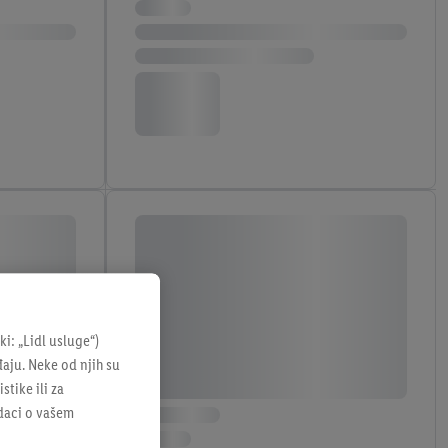
: „Lidl usluge“)
đaju. Neke od njih su
tike ili za
odaci o vašem