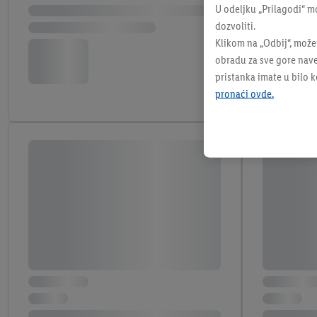
U odeljku „Prilagodi“ m
dozvoliti.
Klikom na „Odbij“, može
obradu za sve gore nave
pristanka imate u bilo 
pronaći ovde.