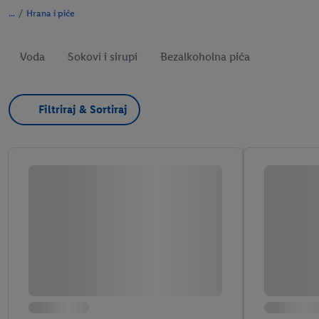
/
Hrana i piće
Voda
Sokovi i sirupi
Bezalkoholna pića
Filtriraj & Sortiraj