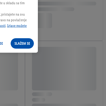
te u skladu sa tim
 pristajete na svu
pravo na povlačenje
nosti
.
Izjave možete
DI
SLAŽEM SE