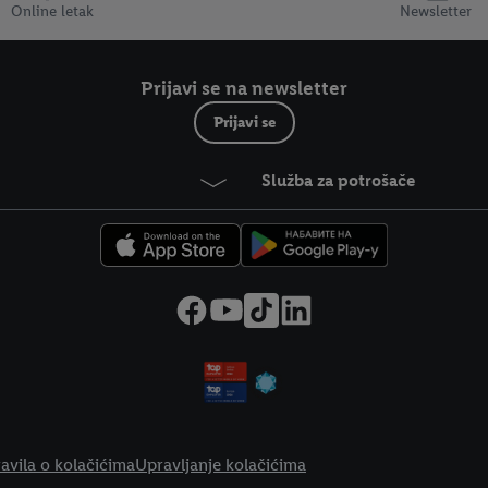
Online letak
Newsletter
Prijavi se na newsletter
Prijavi se
Služba za potrošače
avila o kolačićima
Upravljanje kolačićima