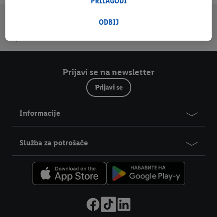
PRILAGODI
U odeljku „Prilagodi“ možete pronaći pojedinačne svrhe i
Trustbar
dodatne informacije o obradi podataka, te u skladu sa tim
ODBIJ
Portal za
Online letak
Newsletter
Press
dozvoliti.
potrošače
Klikom na „Odbij“, možete dozvoliti upotrebu samo neophodnih
tehnologija. Klikom na „Slažem se“, pristajete na svu obradu za
sve gore navedene svrhe. Više informacija, uključujući period
Prijavi se na newsletter
čuvanja podataka, kao i pravo na povlačenje pristanka imate u
Prijavi se
bilo kom trenutku i važi će za budućnost, možete pronaći u
našoj
politici privatnosti
.
Izjave možete pronaći ovde.
Informacije
Služba za potrošače