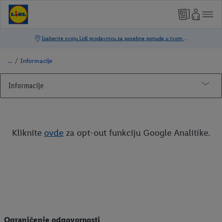
/
Informacije
Informacije
Opšte informacije
Zaštita podataka
Kliknite
ovde
za opt-out funkciju Google Analitike.
Compliance
Pravila o kolačićima
Google analitika Opt Out
Pravila korišćenja
Moj Lidl nalog
Pravila zaštite podataka na društvenim mrežama
Lidl - code of conduct - kodeks ponašanja
Ograničenje odgovornosti