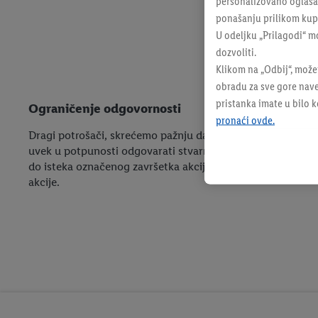
personalizovano oglašava
ponašanju prilikom kupo
U odeljku „Prilagodi“ m
dozvoliti.
Klikom na „Odbij“, može
obradu za sve gore nave
pristanka imate u bilo 
Ograničenje odgovornosti
pronaći ovde.
Dragi potrošači, skrećemo pažnju da je kupovina moguća s
uvek u potpunosti odgovarati stvarnom izgledu proizvoda 
do isteka označenog završetka akcijskog perioda. I pored n
akcije.