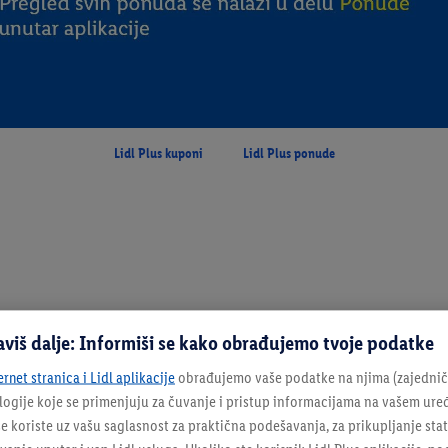
Lidl Plus kuponi
Lidl Plus ponude
aviš dalje: Informiši se kako obrađujemo tvoje podatke
ernet stranica i Lidl aplikacije
obrađujemo vaše podatke na njima (zajednički
ologije koje se primenjuju za čuvanje i pristup informacijama na vašem ure
e koriste uz vašu saglasnost za praktična podešavanja, za prikupljanje statis