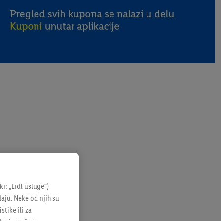
: „Lidl usluge“)
đaju. Neke od njih su
tike ili za