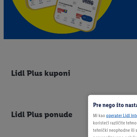
Lidl Plus kuponi
Pre nego što nast
Lidl Plus ponude
Mi kao
operater Lidl int
koristeći različite tehn
tehnički neophodne ili s