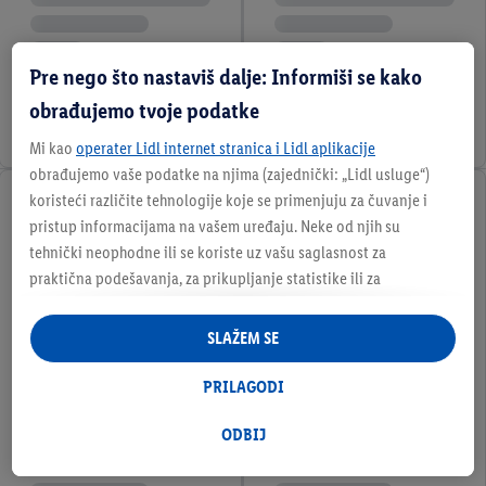
Pre nego što nastaviš dalje: Informiši se kako
obrađujemo tvoje podatke
Mi kao
operater Lidl internet stranica i Lidl aplikacije
obrađujemo vaše podatke na njima (zajednički: „Lidl usluge“)
koristeći različite tehnologije koje se primenjuju za čuvanje i
pristup informacijama na vašem uređaju. Neke od njih su
tehnički neophodne ili se koriste uz vašu saglasnost za
praktična podešavanja, za prikupljanje statistike ili za
personalizovano oglašavanje unutar i van Lidl usluga. Ukoliko
ste korisnik Lidl Plus aplikacije, podaci o vašem ponašanju
SLAŽEM SE
prilikom kupovine u prodavnici takođe će biti obrađeni u
navedene svrhe.
PRILAGODI
U odeljku „Prilagodi“ možete pronaći pojedinačne svrhe i
dodatne informacije o obradi podataka, te u skladu sa tim
ODBIJ
dozvoliti.