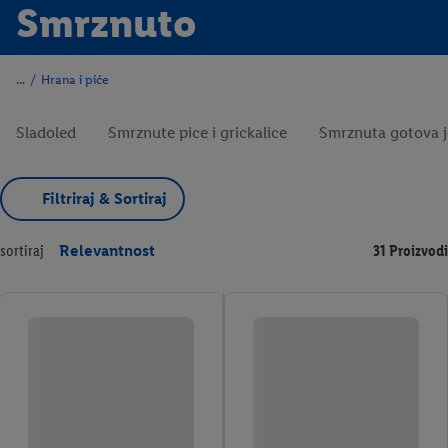
Smrznuto
/
Hrana i piće
Sladoled
Smrznute pice i grickalice
Smrznuta gotova j
Filtriraj & Sortiraj
sortiraj
Relevantnost
31 Proizvodi