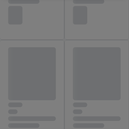
Klikom na „Odbij“, možete dozvoliti upotrebu samo neophodnih
tehnologija. Klikom na „Slažem se“, pristajete na svu obradu za
sve gore navedene svrhe. Više informacija, uključujući period
čuvanja podataka, kao i pravo na povlačenje pristanka imate u
bilo kom trenutku i važi će za budućnost, možete pronaći u
našoj
politici privatnosti
.
Izjave možete pronaći ovde.