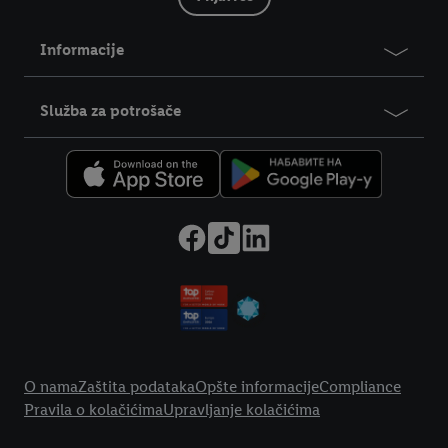
Informacije
Služba za potrošače
Legal Link
O nama
Zaštita podataka
Opšte informacije
Compliance
Pravila o kolačićima
Upravljanje kolačićima