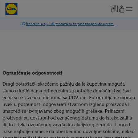
Ograničenje odgovornosti
Dragi potrošači, skrećemo pažnju da je kupovina moguća
samo u količinama primerenim za potrebe domaćinstva. Sve
cene su izražene u dinarima sa PDV-om. Fotografije ne moraju
uvek u potpunosti odgovarati stvarnom izgledu proizvoda i
unapred se izvinjavamo zbog mogućih grešaka. Prikazani
proizvodi su dostupni od označenog datuma do isteka zaliha
ili do isteka označenog završetka akcijskog perioda. I pored
naše najbolje namere da obezbedimo dovoljne količine, nekad