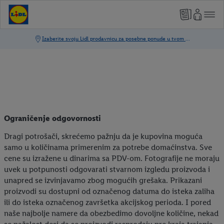
Ograničenje odgovornosti
Dragi potrošači, skrećemo pažnju da je kupovina moguća
samo u količinama primerenim za potrebe domaćinstva. Sve
cene su izražene u dinarima sa PDV-om. Fotografije ne moraju
uvek u potpunosti odgovarati stvarnom izgledu proizvoda i
unapred se izvinjavamo zbog mogućih grešaka. Prikazani
proizvodi su dostupni od označenog datuma do isteka zaliha
ili do isteka označenog završetka akcijskog perioda. I pored
naše najbolje namere da obezbedimo dovoljne količine, nekad