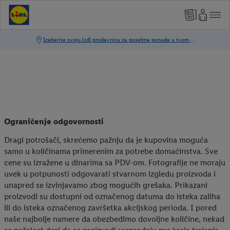
Ograničenje odgovornosti
Dragi potrošači, skrećemo pažnju da je kupovina moguća
samo u količinama primerenim za potrebe domaćinstva. Sve
cene su izražene u dinarima sa PDV-om. Fotografije ne moraju
uvek u potpunosti odgovarati stvarnom izgledu proizvoda i
unapred se izvinjavamo zbog mogućih grešaka. Prikazani
proizvodi su dostupni od označenog datuma do isteka zaliha
ili do isteka označenog završetka akcijskog perioda. I pored
naše najbolje namere da obezbedimo dovoljne količine, nekad