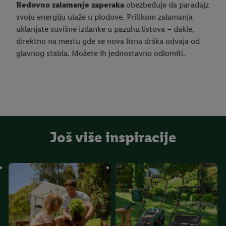
Redovno zalamanje zaperaka
obezbeđuje da paradajz
svoju energiju ulaže u plodove. Prilikom zalamanja
uklanjate suvišne izdanke u pazuhu listova – dakle,
direktno na mestu gde se nova lisna drška odvaja od
glavnog stabla. Možete ih jednostavno odlomiti.
Još više inspiracije