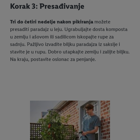
Korak 3: Presađivanje
Tri do četiri nedelje nakon pikiranja
možete
presaditi paradajz u leju. Ugrabuljajte dosta komposta
u zemlju i ašovom ili sadilicom iskopajte rupe za
sadnju. Pažljivo izvadite biljku paradajza iz saksije i
stavite je u rupu. Dobro utapkajte zemlju i zalijte biljku.
Na kraju, postavite oslonac za penjanje.