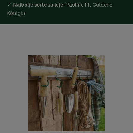
✓
Najbolje sorte za leje:
Paoline F1, Goldene
Königin