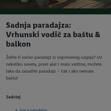
Sadnja paradajza:
Vrhunski vodič za baštu &
balkon
Želite li sočan paradajz iz sopstvenog uzgoja? Uz
nekoliko saveta, pravi alat i malo veštine, možete
lako da zasadite paradajz – čak i ako nemate
baštu!
Sadržaj
Sve o paradajzu