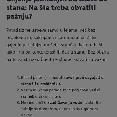
stana: Na šta treba obratiti
pažnju?
Paradajz ne uspeva samo u lejama, već bez
problema i u saksijama i žardinjerama. Zato
gajenje paradajza možete započeti kako u bašti,
tako i na balkonu, terasi ili čak u stanu. Bez obzira
na to za šta se odlučite – sledeće stvari su važne:
Rasad paradajza morate
uvek prvo uzgajati u
stanu ili u stakleniku.
Vašim biljkama paradajza je potreban
veliki
razmak
u saksiji ili leji.
Ne sme doći do
zadržavanja vode.
Izaberite
saksije sa drenažom, odnosno sa rupom za
odvod.