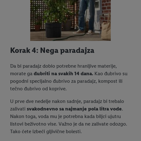
Korak 4: Nega paradajza
Da bi paradajz dobio potrebne hranljive materije,
morate ga
đubriti na svakih 14 dana.
Kao đubrivo su
pogodni specijalno đubrivo za paradajz, kompost ili
tečno đubrivo od koprive.
U prve dve nedelje nakon sadnje, paradajz bi trebalo
zalivati
svakodnevno sa najmanje pola litra vode
.
Nakon toga, voda mu je potrebna kada biljci ujutru
listovi beživotno vise. Važno je da ne zalivate odozgo.
Tako ćete izbeći gljivične bolesti.