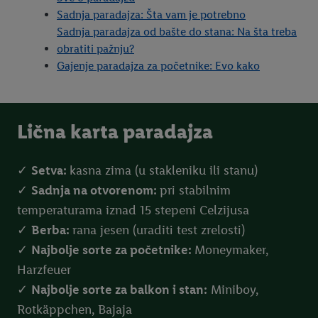
Sadnja paradajza: Šta vam je potrebno
Sadnja paradajza od bašte do stana: Na šta treba
obratiti pažnju?
Gajenje paradajza za početnike: Evo kako
Lična karta paradajza
✓
Setva:
kasna zima (u stakleniku ili stanu)
✓
Sadnja na otvorenom:
pri stabilnim
temperaturama iznad 15 stepeni Celzijusa
✓
Berba:
rana jesen (uraditi test zrelosti)
✓
Najbolje sorte za početnike:
Moneymaker,
Harzfeuer
✓
Najbolje sorte za balkon i stan:
Miniboy,
Rotkäppchen, Bajaja