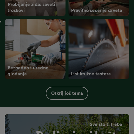
Probijanje zida: saveti i
troškovi
Pravilno sečenje drveta
Bezbedno i uredno
glodanje
List kružne testere
Otkrij još tema
Sve što ti treba