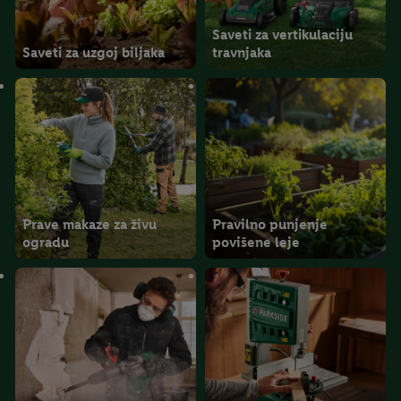
Saveti za vertikulaciju
Saveti za uzgoj biljaka
travnjaka
Prave makaze za živu
Pravilno punjenje
ogradu
povišene leje