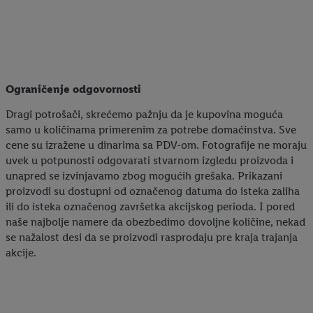
Ograničenje odgovornosti
Dragi potrošači, skrećemo pažnju da je kupovina moguća
samo u količinama primerenim za potrebe domaćinstva. Sve
cene su izražene u dinarima sa PDV-om. Fotografije ne moraju
uvek u potpunosti odgovarati stvarnom izgledu proizvoda i
unapred se izvinjavamo zbog mogućih grešaka. Prikazani
proizvodi su dostupni od označenog datuma do isteka zaliha
ili do isteka označenog završetka akcijskog perioda. I pored
naše najbolje namere da obezbedimo dovoljne količine, nekad
se nažalost desi da se proizvodi rasprodaju pre kraja trajanja
akcije.