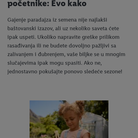
početnike: Evo kako
Gajenje paradajza iz semena nije najlakši
baštovanski izazov, ali uz nekoliko saveta ćete
ipak uspeti. Ukoliko napravite greške prilikom
rasađivanja ili ne budete dovoljno pažljivi sa
zalivanjem i đubrenjem, vaše biljke se u mnogim
slučajevima ipak mogu spasiti. Ako ne,
jednostavno pokušajte ponovo sledeće sezone!