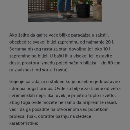
Ako želite da gajite veće biljke paradajza u saksiji,
obezbedite svakoj biljci zapreminu od najmanje 20 l.
Sortama niskog rasta za stan dovoljno je i oko 10 l
zapremine po biljci. U bašti ili u visokoj leji ostavite
dosta prostora između pojedinačnih biljaka – do 80 cm
(u zavisnosti od sorte i rasta).
Gajenje paradajza u stakleniku je posebno jednostavno
i donosi bogat prinos. Ovde su biljke zaštićene od vetra
i vremenskih neprilika, uvek je prijatno toplo i svetlo.
Zbog toga ovde možete ne samo da pripremite rasad,
već i da ga posadite na otvorenom već početkom
proleća. Ipak, obratite pažnju na sledeće
karakteristike: