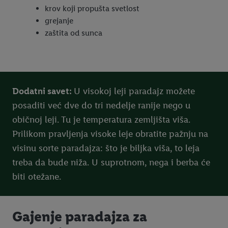
krov koji propušta svetlost
grejanje
zaštita od sunca
Dodatni savet:
U visokoj leji paradajz možete
posaditi već dve do tri nedelje ranije nego u
običnoj leji. Tu je temperatura zemljišta viša.
Prilikom pravljenja visoke leje obratite pažnju na
visinu sorte paradajza: što je biljka viša, to leja
treba da bude niža. U suprotnom, nega i berba će
biti otežane.
Gajenje paradajza za