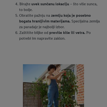
Birajte
uvek sunčanu lokaciju
– što više sunca,
to bolje.
Obratite pažnju na
zemlju koja je posebno
bogata hranljivim materijama.
Specijalna zemlja
za paradajz je najbolji izbor.
Zaštitite biljke od
previše kiše ili vetra.
Po
potrebi im napravite zaklon.