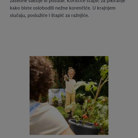
zasebne saksije ili posude. Koristite štapić za pikiranje
kako biste oslobodili nežne korenčiće. U krajnjem
slučaju, poslužiće i štapić za ražnjiće.