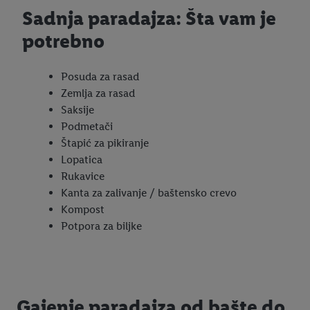
Sadnja paradajza: Šta vam je
potrebno
Posuda za rasad
Zemlja za rasad
Saksije
Podmetači
Štapić za pikiranje
Lopatica
Rukavice
Kanta za zalivanje / baštensko crevo
Kompost
Potpora za biljke
Gajenje paradajza od bašte do