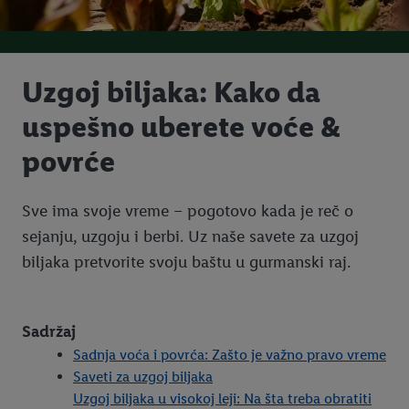
Uzgoj biljaka: Kako da
uspešno uberete voće &
povrće
Sve ima svoje vreme – pogotovo kada je reč o
sejanju, uzgoju i berbi. Uz naše savete za uzgoj
biljaka pretvorite svoju baštu u gurmanski raj.
Sadržaj
Sadnja voća i povrća: Zašto je važno pravo vreme
Saveti za uzgoj biljaka
Uzgoj biljaka u visokoj leji: Na šta treba obratiti