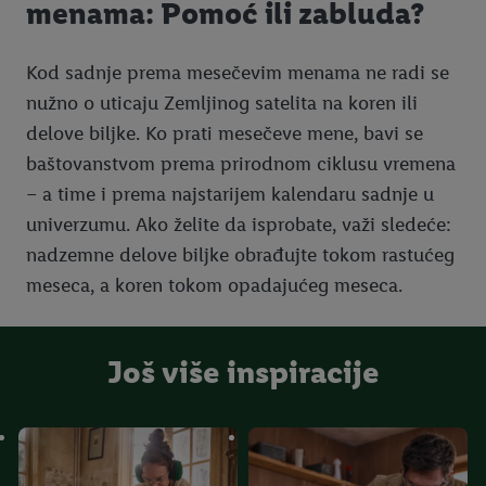
menama: Pomoć ili zabluda?
Kod sadnje prema mesečevim menama ne radi se
nužno o uticaju Zemljinog satelita na koren ili
delove biljke. Ko prati mesečeve mene, bavi se
baštovanstvom prema prirodnom ciklusu vremena
– a time i prema najstarijem kalendaru sadnje u
univerzumu. Ako želite da isprobate, važi sledeće:
nadzemne delove biljke obrađujte tokom rastućeg
meseca, a koren tokom opadajućeg meseca.
Još više inspiracije