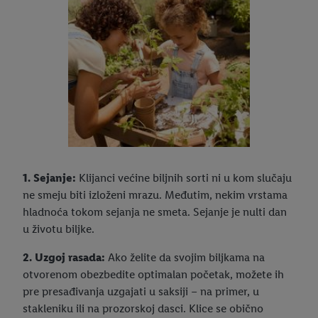
1. Sejanje:
Klijanci većine biljnih sorti ni u kom slučaju
ne smeju biti izloženi mrazu. Međutim, nekim vrstama
hladnoća tokom sejanja ne smeta. Sejanje je nulti dan
u životu biljke.
2. Uzgoj rasada:
Ako želite da svojim biljkama na
otvorenom obezbedite optimalan početak, možete ih
pre presađivanja uzgajati u saksiji – na primer, u
stakleniku ili na prozorskoj dasci. Klice se obično