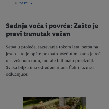
pažnju?
Sadnja voća i povrća: Zašto je
pravi trenutak važan
Setva u proleće, sazrevanje tokom leta, berba na
jesen – to je opšte poznato. Međutim, kada je reč
o savršenom rodu, morate biti malo precizniji.
Svaka biljka ima određeni ritam. Četiri faze su
odlučujuće: