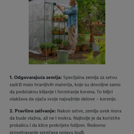
1. Odgovarajuća zemlja:
Specijalna zemlja za setvu
sadrži malo hranljivih materija, koje su dovoljne samo
da podstaknu klijanje i formiranje korena. To biljci
olakšava da ojača svoje najvažnije delove – korenje.
2. Pravilno zalivanje:
Nakon setve, zemlja uvek mora
da bude vlažna, ali ne i mokra. Najbolje je da koristite
prskalicu i da klice prekrijete folijom. Redovno
provetravanje sprečava pojavu buđi.