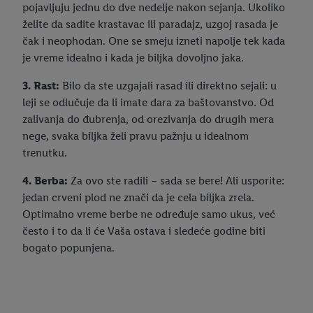
pojavljuju jednu do dve nedelje nakon sejanja. Ukoliko
želite da sadite krastavac ili paradajz, uzgoj rasada je
čak i neophodan. One se smeju izneti napolje tek kada
je vreme idealno i kada je biljka dovoljno jaka.
3. Rast:
Bilo da ste uzgajali rasad ili direktno sejali: u
leji se odlučuje da li imate dara za baštovanstvo. Od
zalivanja do đubrenja, od orezivanja do drugih mera
nege, svaka biljka želi pravu pažnju u idealnom
trenutku.
4. Berba:
Za ovo ste radili – sada se bere! Ali usporite:
jedan crveni plod ne znači da je cela biljka zrela.
Optimalno vreme berbe ne određuje samo ukus, već
često i to da li će Vaša ostava i sledeće godine biti
bogato popunjena.