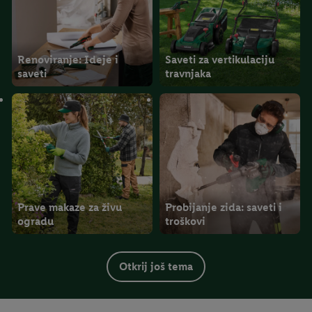
Renoviranje: Ideje i
Saveti za vertikulaciju
saveti
travnjaka
Prave makaze za živu
Probijanje zida: saveti i
ogradu
troškovi
Otkrij još tema