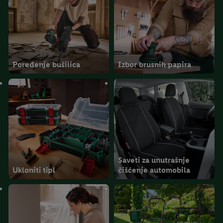
Poređenje bušilica
Izbor brusnih papira
Saveti za unutrašnje
Ukloniti tipl
čišćenje automobila