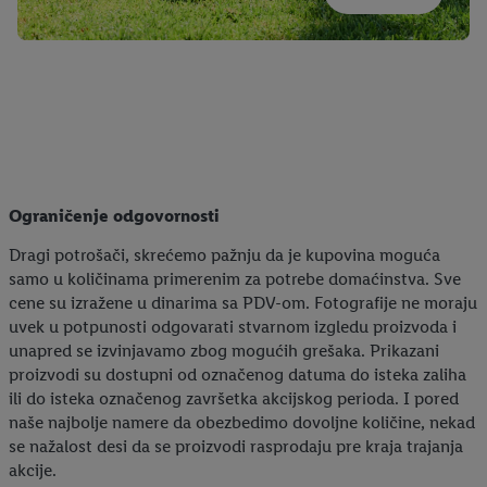
Ograničenje odgovornosti
Dragi potrošači, skrećemo pažnju da je kupovina moguća
samo u količinama primerenim za potrebe domaćinstva. Sve
cene su izražene u dinarima sa PDV-om. Fotografije ne moraju
uvek u potpunosti odgovarati stvarnom izgledu proizvoda i
unapred se izvinjavamo zbog mogućih grešaka. Prikazani
proizvodi su dostupni od označenog datuma do isteka zaliha
ili do isteka označenog završetka akcijskog perioda. I pored
naše najbolje namere da obezbedimo dovoljne količine, nekad
se nažalost desi da se proizvodi rasprodaju pre kraja trajanja
akcije.