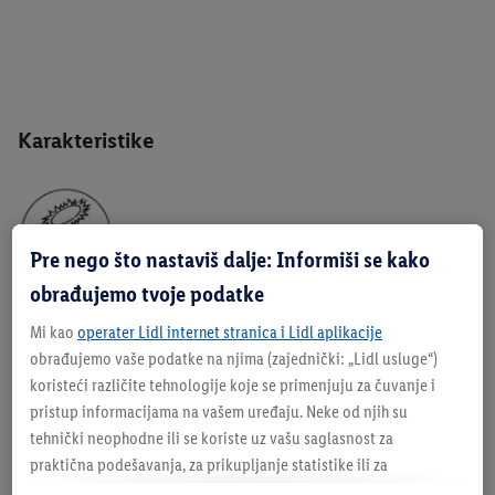
Karakteristike
Pre nego što nastaviš dalje: Informiši se kako
obrađujemo tvoje podatke
Mi kao
operater Lidl internet stranica i Lidl aplikacije
obrađujemo vaše podatke na njima (zajednički: „Lidl usluge“)
Opis
koristeći različite tehnologije koje se primenjuju za čuvanje i
pristup informacijama na vašem uređaju. Neke od njih su
tehnički neophodne ili se koriste uz vašu saglasnost za
praktična podešavanja, za prikupljanje statistike ili za
personalizovano oglašavanje unutar i van Lidl usluga. Ukoliko