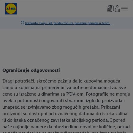
Ograničenje odgovornosti
Dragi potrošači, skrećemo pažnju da je kupovina moguća
samo u količinama primerenim za potrebe domaćinstva. Sve
cene su izražene u dinarima sa PDV-om. Fotografije ne moraju
uvek u potpunosti odgovarati stvarnom izgledu proizvoda i
unapred se izvinjavamo zbog mogućih grešaka. Prikazani
proizvodi su dostupni od označenog datuma do isteka zaliha
ili do isteka označenog završetka akcijskog perioda. I pored
naše najbolje namere da obezbedimo dovoljne količine, nekad