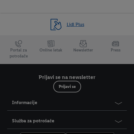
bilo kom trenutku i važi će za budućnost, možete pronaći u
našoj
politici privatnosti
.
Izjave možete pronaći ovde.
Lidl Plus
Trustbar
Portal za
Online letak
Newsletter
Press
potrošače
Prijavi se na newsletter
Prijavi se
Informacije
Služba za potrošače