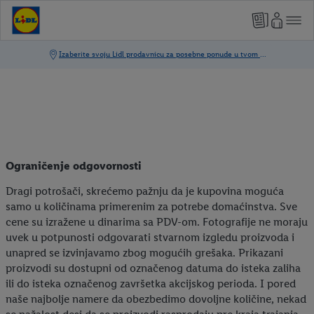
Ograničenje odgovornosti
Dragi potrošači, skrećemo pažnju da je kupovina moguća
samo u količinama primerenim za potrebe domaćinstva. Sve
cene su izražene u dinarima sa PDV-om. Fotografije ne moraju
uvek u potpunosti odgovarati stvarnom izgledu proizvoda i
unapred se izvinjavamo zbog mogućih grešaka. Prikazani
proizvodi su dostupni od označenog datuma do isteka zaliha
ili do isteka označenog završetka akcijskog perioda. I pored
naše najbolje namere da obezbedimo dovoljne količine, nekad