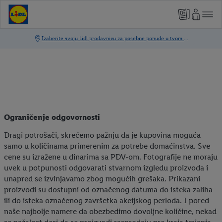
Ograničenje odgovornosti
Dragi potrošači, skrećemo pažnju da je kupovina moguća
samo u količinama primerenim za potrebe domaćinstva. Sve
cene su izražene u dinarima sa PDV-om. Fotografije ne moraju
uvek u potpunosti odgovarati stvarnom izgledu proizvoda i
unapred se izvinjavamo zbog mogućih grešaka. Prikazani
proizvodi su dostupni od označenog datuma do isteka zaliha
ili do isteka označenog završetka akcijskog perioda. I pored
naše najbolje namere da obezbedimo dovoljne količine, nekad