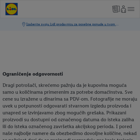
Ograničenje odgovornosti
Dragi potrošači, skrećemo pažnju da je kupovina moguća
samo u količinama primerenim za potrebe domaćinstva. Sve
cene su izražene u dinarima sa PDV-om. Fotografije ne moraju
uvek u potpunosti odgovarati stvarnom izgledu proizvoda i
unapred se izvinjavamo zbog mogućih grešaka. Prikazani
proizvodi su dostupni od označenog datuma do isteka zaliha
ili do isteka označenog završetka akcijskog perioda. I pored
naše najbolje namere da obezbedimo dovoljne količine, nekad