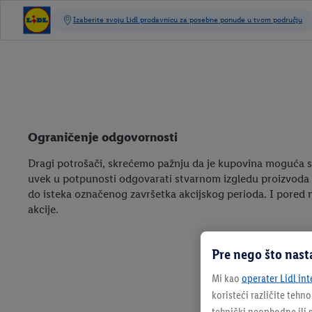
Ograničenje odgovornosti
Dragi potrošači, skrećemo pažnju da je kupovina moguća s
uvek u potpunosti odgovarati stvarnom izgledu proizvoda 
do isteka označenog završetka akcijskog perioda. I pored n
akcije.
Pre nego što nast
Mi kao
operater Lidl int
koristeći različite tehn
tehnički neophodne ili s