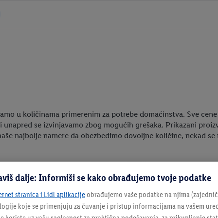
amo u količinama primerenim za potrebe domaćinstva. Sve cene 
i unapred se izvinjavamo zbog mogućih grešaka. Prikazani proizv
aše najbolje namere da obezbedimo dovoljne količine, nekad se na
aviš dalje: Informiši se kako obrađujemo tvoje podatke
ernet stranica i Lidl aplikacije
obrađujemo vaše podatke na njima (zajednički
ologije koje se primenjuju za čuvanje i pristup informacijama na vašem ure
e koriste uz vašu saglasnost za praktična podešavanja, za prikupljanje statis