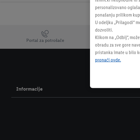
personalizovano oglašava
ponašanju prilikom kupo
U odeljku „Prilagodi“ m
dozvoliti.
Trustbar
Klikom na „Odbij“, može
Portal za potrošače
obradu za sve gore nave
pristanka imate u bilo 
pronaći ovde.
Informacije