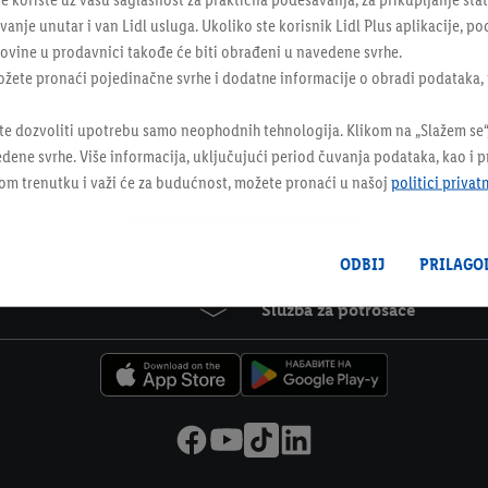
nje unutar i van Lidl usluga. Ukoliko ste korisnik Lidl Plus aplikacije, p
Lidl Plus
vine u prodavnici takođe će biti obrađeni u navedene svrhe.
ožete pronaći pojedinačne svrhe i dodatne informacije o obradi podataka, 
te dozvoliti upotrebu samo neophodnih tehnologija. Klikom na „Slažem se“,
Online letak
Newsletter
dene svrhe. Više informacija, uključujući period čuvanja podataka, kao i 
kom trenutku i važi će za budućnost, možete pronaći u našoj
politici privat
Prijavi se na newsletter
Prijavi se
ODBIJ
PRILAGO
Služba za potrošače