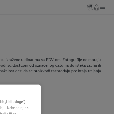
su izražene u dinarima sa PDV-om. Fotografije ne moraju
odi su dostupni od označenog datuma do isteka zaliha ili
žalost desi da se proizvodi rasprodaju pre kraja trajanja
: „Lidl usluge“)
đaju. Neke od njih su
tike ili za