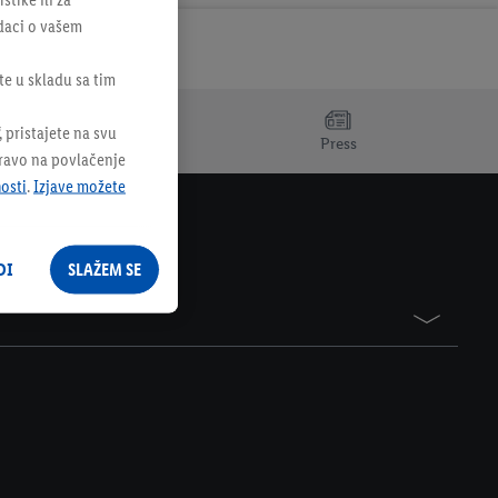
odaci o vašem
te u skladu sa tim
 pristajete na svu
Press
pravo na povlačenje
nosti
.
Izjave možete
DI
SLAŽEM SE