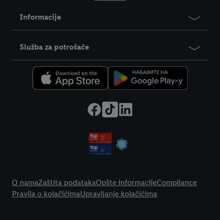
Informacije
Služba za potrošače
Legal Link
O nama
Zaštita podataka
Opšte informacije
Compliance
Pravila o kolačićima
Upravljanje kolačićima