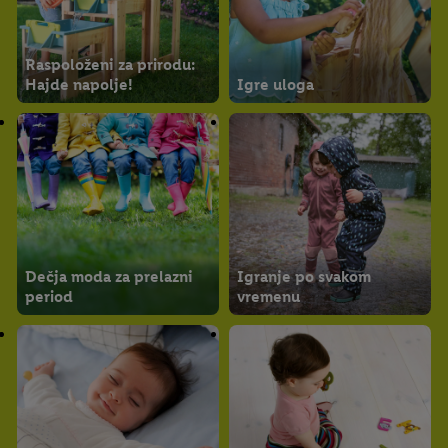
Raspoloženi za prirodu:
Hajde napolje!
Igre uloga
Dečja moda za prelazni
Igranje po svakom
period
vremenu