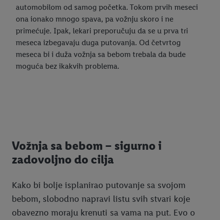
automobilom od samog početka. Tokom prvih meseci
ona ionako mnogo spava, pa vožnju skoro i ne
primećuje. Ipak, lekari preporučuju da se u prva tri
meseca izbegavaju duga putovanja. Od četvrtog
meseca bi i duža vožnja sa bebom trebala da bude
moguća bez ikakvih problema.
Vožnja sa bebom – sigurno i
zadovoljno do cilja
Kako bi bolje isplanirao putovanje sa svojom
bebom, slobodno napravi listu svih stvari koje
obavezno moraju krenuti sa vama na put. Evo o