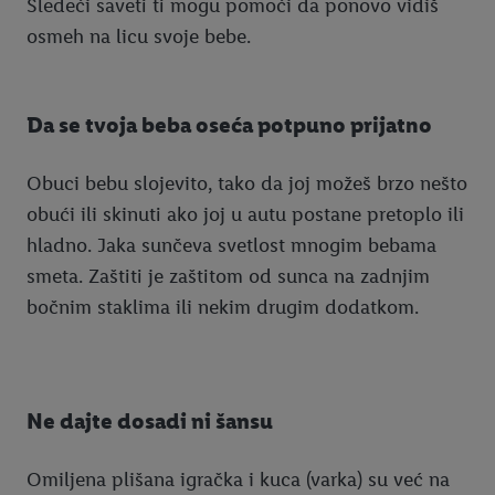
Sledeći saveti ti mogu pomoći da ponovo vidiš
osmeh na licu svoje bebe.
Da se tvoja beba oseća potpuno prijatno
Obuci bebu slojevito, tako da joj možeš brzo nešto
obući ili skinuti ako joj u autu postane pretoplo ili
hladno. Jaka sunčeva svetlost mnogim bebama
smeta. Zaštiti je zaštitom od sunca na zadnjim
bočnim staklima ili nekim drugim dodatkom.
Ne dajte dosadi ni šansu
Omiljena plišana igračka i kuca (varka) su već na