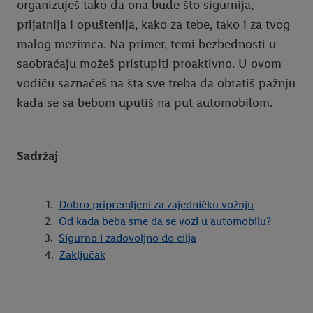
organizuješ tako da ona bude što sigurnija,
prijatnija i opuštenija, kako za tebe, tako i za tvog
malog mezimca. Na primer, temi bezbednosti u
saobraćaju možeš pristupiti proaktivno. U ovom
vodiču saznaćeš na šta sve treba da obratiš pažnju
kada se sa bebom uputiš na put automobilom.
Sadržaj
Dobro pripremljeni za zajedničku vožnju
Od kada beba sme da se vozi u automobilu?
Sigurno i zadovoljno do cilja
Zaključak