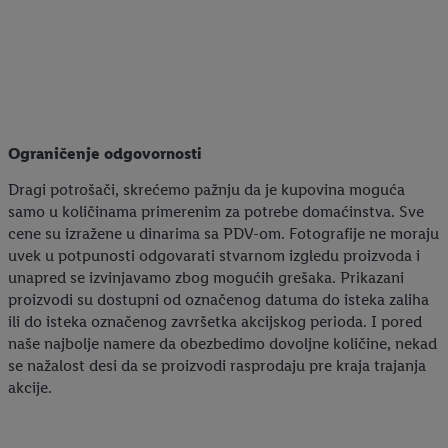
Ograničenje odgovornosti
Dragi potrošači, skrećemo pažnju da je kupovina moguća
samo u količinama primerenim za potrebe domaćinstva. Sve
cene su izražene u dinarima sa PDV-om. Fotografije ne moraju
uvek u potpunosti odgovarati stvarnom izgledu proizvoda i
unapred se izvinjavamo zbog mogućih grešaka. Prikazani
proizvodi su dostupni od označenog datuma do isteka zaliha
ili do isteka označenog završetka akcijskog perioda. I pored
naše najbolje namere da obezbedimo dovoljne količine, nekad
se nažalost desi da se proizvodi rasprodaju pre kraja trajanja
akcije.