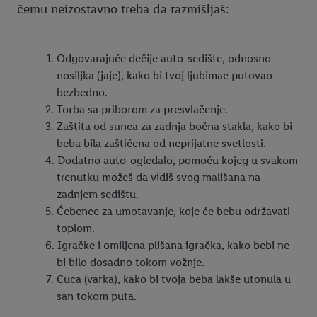
čemu neizostavno treba da razmišljaš:
Odgovarajuće dečije auto-sedište, odnosno
nosiljka (jaje), kako bi tvoj ljubimac putovao
bezbedno.
Torba sa priborom za presvlačenje.
Zaštita od sunca za zadnja bočna stakla, kako bi
beba bila zaštićena od neprijatne svetlosti.
Dodatno auto-ogledalo, pomoću kojeg u svakom
trenutku možeš da vidiš svog mališana na
zadnjem sedištu.
Ćebence za umotavanje, koje će bebu održavati
toplom.
Igračke i omiljena plišana igračka, kako bebi ne
bi bilo dosadno tokom vožnje.
Cuca (varka), kako bi tvoja beba lakše utonula u
san tokom puta.