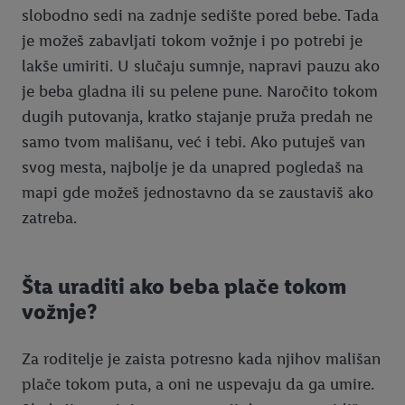
slobodno sedi na zadnje sedište pored bebe. Tada
čuvanja podataka, kao i pravo na povlačenje pristanka imate u
je možeš zabavljati tokom vožnje i po potrebi je
bilo kom trenutku i važi će za budućnost, možete pronaći u
našoj
politici privatnosti
.
Izjave možete pronaći ovde.
lakše umiriti. U slučaju sumnje, napravi pauzu ako
je beba gladna ili su pelene pune. Naročito tokom
dugih putovanja, kratko stajanje pruža predah ne
samo tvom mališanu, već i tebi. Ako putuješ van
svog mesta, najbolje je da unapred pogledaš na
mapi gde možeš jednostavno da se zaustaviš ako
zatreba.
Šta uraditi ako beba plače tokom
vožnje?
Za roditelje je zaista potresno kada njihov mališan
plače tokom puta, a oni ne uspevaju da ga umire.