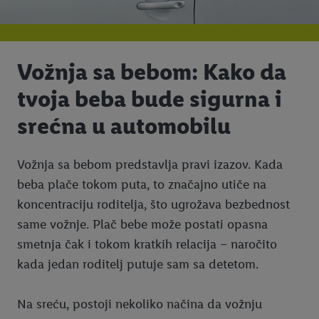
Vožnja sa bebom: Kako da
tvoja beba bude sigurna i
srećna u automobilu
Vožnja sa bebom predstavlja pravi izazov. Kada
beba plače tokom puta, to značajno utiče na
koncentraciju roditelja, što ugrožava bezbednost
same vožnje. Plač bebe može postati opasna
smetnja čak i tokom kratkih relacija – naročito
kada jedan roditelj putuje sam sa detetom.
Na sreću, postoji nekoliko načina da vožnju