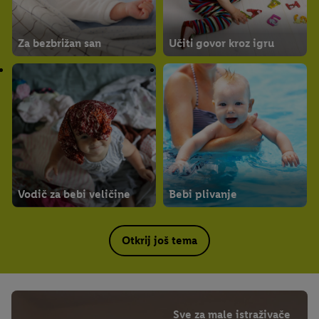
Za bezbrižan san
Učiti govor kroz igru
Vodič za bebi veličine
Bebi plivanje
Otkrij još tema
Sve za male istraživače