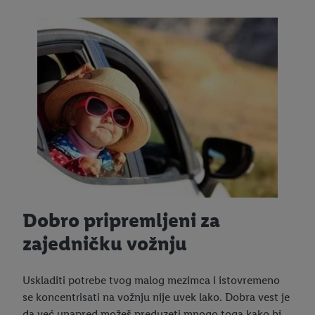
Dobro pripremljeni za
zajedničku vožnju
Uskladiti potrebe tvog malog mezimca i istovremeno
se koncentrisati na vožnju nije uvek lako. Dobra vest je
da već unapred možeš preduzeti mnogo toga kako bi