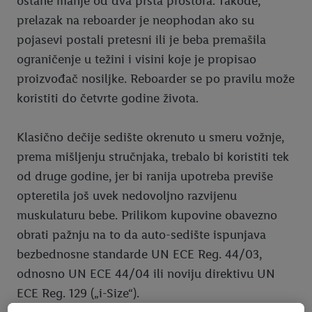
ostane manje od dva prsta prostora. Takođe,
prelazak na reboarder je neophodan ako su
pojasevi postali pretesni ili je beba premašila
ograničenje u težini i visini koje je propisao
proizvođač nosiljke. Reboarder se po pravilu može
koristiti do četvrte godine života.
Klasično dečije sedište okrenuto u smeru vožnje,
prema mišljenju stručnjaka, trebalo bi koristiti tek
od druge godine, jer bi ranija upotreba previše
opteretila još uvek nedovoljno razvijenu
muskulaturu bebe. Prilikom kupovine obavezno
obrati pažnju na to da auto-sedište ispunjava
bezbednosne standarde UN ECE Reg. 44/03,
odnosno UN ECE 44/04 ili noviju direktivu UN
ECE Reg. 129 („i-Size“).