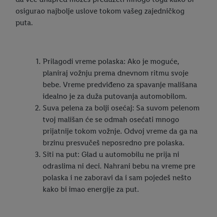
osigurao najbolje uslove tokom vašeg zajedničkog
puta.
Prilagodi vreme polaska: Ako je moguće,
planiraj vožnju prema dnevnom ritmu svoje
bebe. Vreme predviđeno za spavanje mališana
idealno je za duža putovanja automobilom.
Suva pelena za bolji osećaj: Sa suvom pelenom
tvoj mališan će se odmah osećati mnogo
prijatnije tokom vožnje. Odvoj vreme da ga na
brzinu presvučeš neposredno pre polaska.
Siti na put: Glad u automobilu ne prija ni
odraslima ni deci. Nahrani bebu na vreme pre
polaska i ne zaboravi da i sam pojedeš nešto
kako bi imao energije za put.