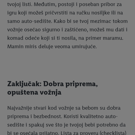
tvojoj listi. Međutim, postoji i poseban pribor za
igru koji možeš pričvrstiti na ručku nosiljke ili na
samo auto-sedište. Kako bi se tvoj mezimac tokom
vožnje osećao sigurno i zaštićeno, možeš mu dati i
komad odeće koji si ti nosila, na primer maramu.
Mamin miris deluje veoma umirujuće.
Zaključak: Dobra priprema,
opuštena vožnja
Najvažnije stvari kod vožnje sa bebom su dobra
priprema i bezbednost. Koristi kvalitetno auto-
sedište i spakuj sve što je tvojoj bebi potrebno da
bi se osećala prijatno. Lista za proveru (checklista)