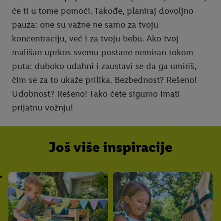
će ti u tome pomoći. Takođe, planiraj dovoljno
pauza: one su važne ne samo za tvoju
koncentraciju, već i za tvoju bebu. Ako tvoj
mališan uprkos svemu postane nemiran tokom
puta: duboko udahni i zaustavi se da ga umiriš,
čim se za to ukaže prilika. Bezbednost? Rešeno!
Udobnost? Rešeno! Tako ćete sigurno imati
prijatnu vožnju!
Još više inspiracije