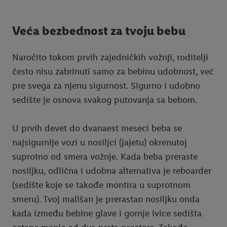
Veća bezbednost za tvoju bebu
Naročito tokom prvih zajedničkih vožnji, roditelji
često nisu zabrinuti samo za bebinu udobnost, već
pre svega za njenu sigurnost. Sigurno i udobno
sedište je osnova svakog putovanja sa bebom.
U prvih devet do dvanaest meseci beba se
najsigurnije vozi u nosiljci (jajetu) okrenutoj
suprotno od smera vožnje. Kada beba preraste
nosiljku, odlična i udobna alternativa je reboarder
(sedište koje se takođe montira u suprotnom
smeru). Tvoj mališan je prerastao nosiljku onda
kada između bebine glave i gornje ivice sedišta