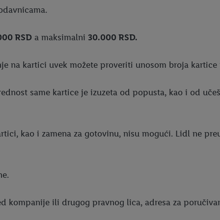
rodavnicama.
000 RSD
a maksimalni
30.000 RSD.
anje na kartici uvek možete proveriti unosom broja kartic
rednost same kartice je izuzeta od popusta, kao i od uče
artici, kao i zamena za gotovinu, nisu mogući. Lidl ne pr
ne.
ed kompanije ili drugog pravnog lica, adresa za poručiva