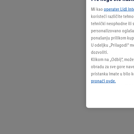
Mi kao
operater Lidl int
koristeći različite tehn
tehnički neophodne ili s
personalizovano oglašava
ponašanju prilikom kupo
U odeljku „Prilagodi“ m
dozvoliti.
Klikom na „Odbij“, može
obradu za sve gore nave
pristanka imate u bilo 
pronaći ovde.