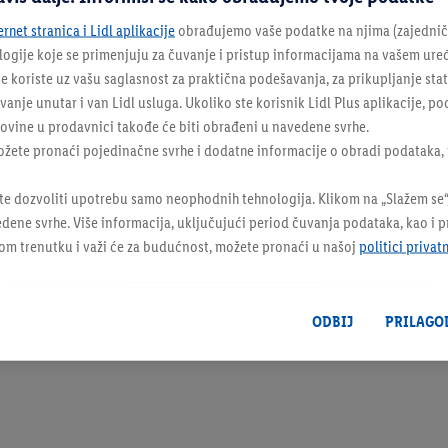
ernet stranica i Lidl aplikacije
obrađujemo vaše podatke na njima (zajednički
ologije koje se primenjuju za čuvanje i pristup informacijama na vašem ure
e koriste uz vašu saglasnost za praktična podešavanja, za prikupljanje statis
nje unutar i van Lidl usluga. Ukoliko ste korisnik Lidl Plus aplikacije, p
vine u prodavnici takođe će biti obrađeni u navedene svrhe.
ožete pronaći pojedinačne svrhe i dodatne informacije o obradi podataka, 
te dozvoliti upotrebu samo neophodnih tehnologija. Klikom na „Slažem se“,
dene svrhe. Više informacija, uključujući period čuvanja podataka, kao i 
kom trenutku i važi će za budućnost, možete pronaći u našoj
politici privat
ODBIJ
PRILAGO