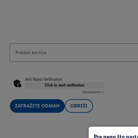
Poklon kartica
Anti-Robot Verification
Click to start verification
Friendly
Captcha ⇗
ZATRAŽITE ODMAH
OBRIŠI
Pre nego što nast