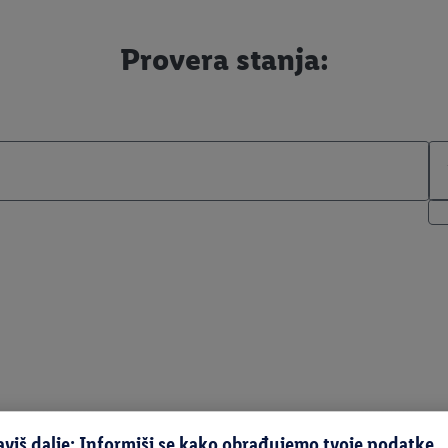
Provera stanja:
aviš dalje: Informiši se kako obrađujemo tvoje podatke