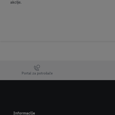
akcije.
Trustbar
Portal za potrošače
Informacije