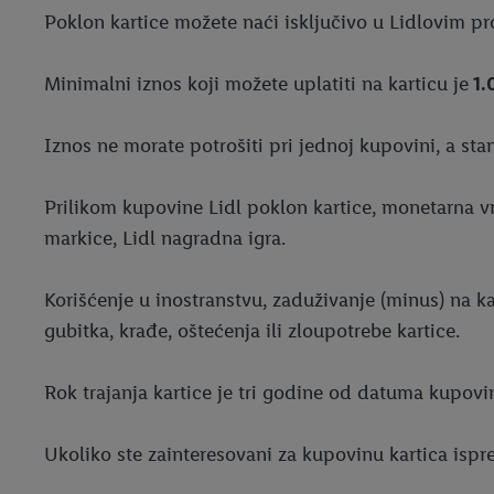
Poklon kartice možete naći isključivo u Lidlovim p
Minimalni iznos koji možete uplatiti na karticu je
1.
Iznos ne morate potrošiti pri jednoj kupovini, a st
Prilikom kupovine Lidl poklon kartice, monetarna v
markice, Lidl nagradna igra.
Korišćenje u inostranstvu, zaduživanje (minus) na k
gubitka, krađe, oštećenja ili zloupotrebe kartice.
Rok trajanja kartice je tri godine od datuma kupovi
Ukoliko ste zainteresovani za kupovinu kartica ispr