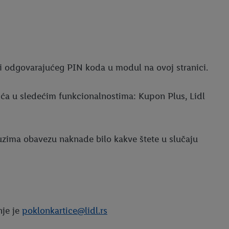
e i odgovarajućeg PIN koda u modul na ovoj stranici.
šća u sledećim funkcionalnostima: Kupon Plus, Lidl
euzima obavezu naknade bilo kakve štete u slučaju
nje je
poklonkartice@lidl.rs