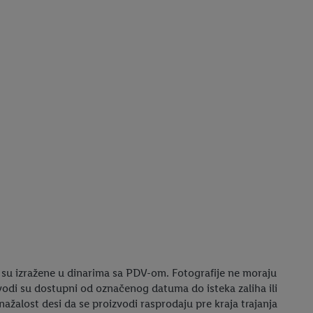
su izražene u dinarima sa PDV-om. Fotografije ne moraju
odi su dostupni od označenog datuma do isteka zaliha ili
žalost desi da se proizvodi rasprodaju pre kraja trajanja