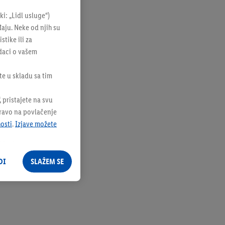
: „Lidl usluge“)
đaju. Neke od njih su
tike ili za
odaci o vašem
te u skladu sa tim
 pristajete na svu
pravo na povlačenje
nosti
.
Izjave možete
DI
SLAŽEM SE