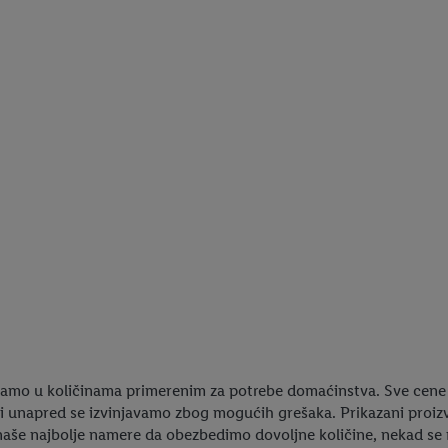
amo u količinama primerenim za potrebe domaćinstva. Sve cene 
i unapred se izvinjavamo zbog mogućih grešaka. Prikazani proizv
aše najbolje namere da obezbedimo dovoljne količine, nekad se na