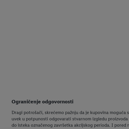
Ograničenje odgovornosti
Dragi potrošači, skrećemo pažnju da je kupovina moguća s
uvek u potpunosti odgovarati stvarnom izgledu proizvoda 
do isteka označenog završetka akcijskog perioda. I pored n