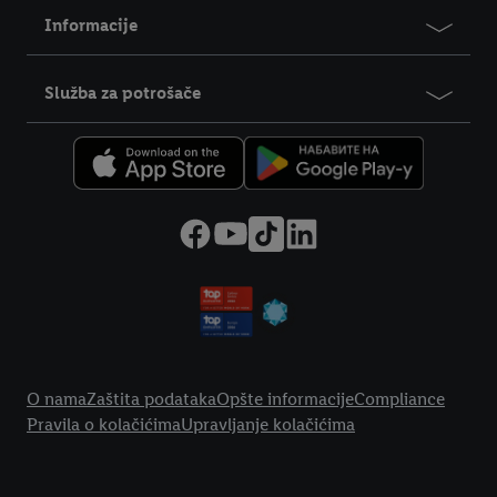
Informacije
Služba za potrošače
Legal Link
O nama
Zaštita podataka
Opšte informacije
Compliance
Pravila o kolačićima
Upravljanje kolačićima