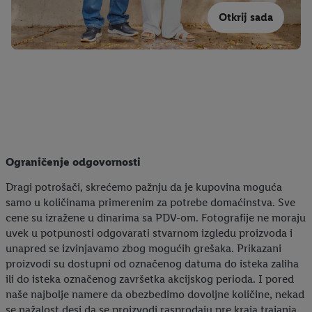
Otkrij sada
Ograničenje odgovornosti
Dragi potrošači, skrećemo pažnju da je kupovina moguća
samo u količinama primerenim za potrebe domaćinstva. Sve
cene su izražene u dinarima sa PDV-om. Fotografije ne moraju
uvek u potpunosti odgovarati stvarnom izgledu proizvoda i
unapred se izvinjavamo zbog mogućih grešaka. Prikazani
proizvodi su dostupni od označenog datuma do isteka zaliha
ili do isteka označenog završetka akcijskog perioda. I pored
naše najbolje namere da obezbedimo dovoljne količine, nekad
se nažalost desi da se proizvodi rasprodaju pre kraja trajanja