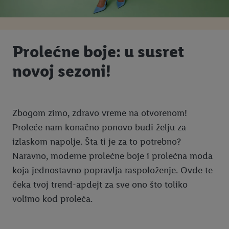
Prolećne boje: u susret
novoj sezoni!
Zbogom zimo, zdravo vreme na otvorenom!
Proleće nam konačno ponovo budi želju za
izlaskom napolje. Šta ti je za to potrebno?
Naravno, moderne prolećne boje i prolećna moda
koja jednostavno popravlja raspoloženje. Ovde te
čeka tvoj trend-apdejt za sve ono što toliko
volimo kod proleća.