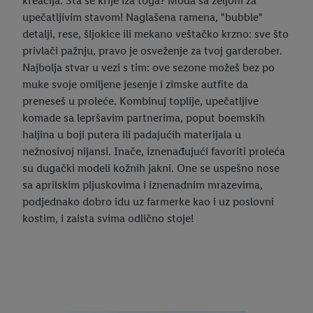
kreacija. Šta se krije iza toga? Moda sa željom za
upečatljivim stavom! Naglašena ramena, "bubble"
detalji, rese, šljokice ili mekano veštačko krzno: sve što
privlači pažnju, pravo je osveženje za tvoj garderober.
Najbolja stvar u vezi s tim: ove sezone možeš bez po
muke svoje omiljene jesenje i zimske autfite da
preneseš u proleće. Kombinuj toplije, upečatljive
komade sa lepršavim partnerima, poput boemskih
haljina u boji putera ili padajućih materijala u
nežnosivoj nijansi. Inače, iznenađujući favoriti proleća
su dugački modeli kožnih jakni. One se uspešno nose
sa aprilskim pljuskovima i iznenadnim mrazevima,
podjednako dobro idu uz farmerke kao i uz poslovni
kostim, i zaista svima odlično stoje!