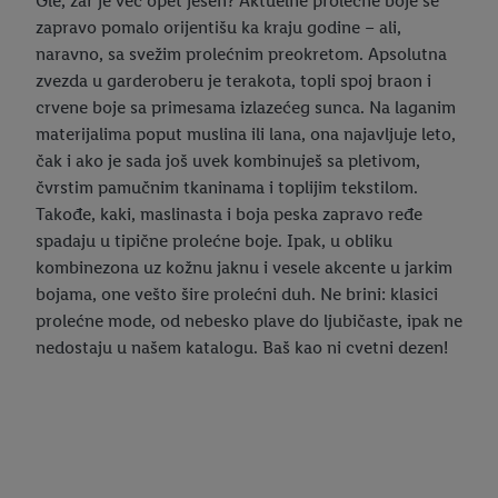
Gle, zar je već opet jesen? Aktuelne prolećne boje se
zapravo pomalo orijentišu ka kraju godine – ali,
naravno, sa svežim prolećnim preokretom. Apsolutna
zvezda u garderoberu je terakota, topli spoj braon i
crvene boje sa primesama izlazećeg sunca. Na laganim
materijalima poput muslina ili lana, ona najavljuje leto,
čak i ako je sada još uvek kombinuješ sa pletivom,
čvrstim pamučnim tkaninama i toplijim tekstilom.
Takođe, kaki, maslinasta i boja peska zapravo ređe
spadaju u tipične prolećne boje. Ipak, u obliku
kombinezona uz kožnu jaknu i vesele akcente u jarkim
bojama, one vešto šire prolećni duh. Ne brini: klasici
prolećne mode, od nebesko plave do ljubičaste, ipak ne
nedostaju u našem katalogu. Baš kao ni cvetni dezen!