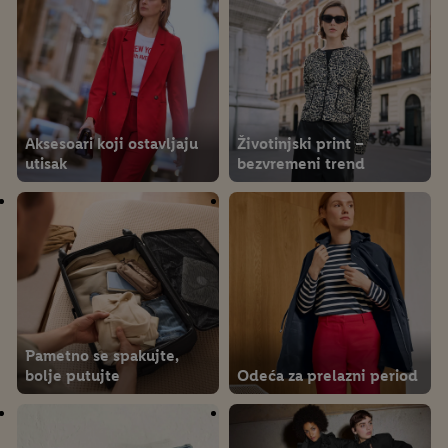
Aksesoari koji ostavljaju
Životinjski print –
utisak
bezvremeni trend
Pametno se spakujte,
bolje putujte
Odeća za prelazni period