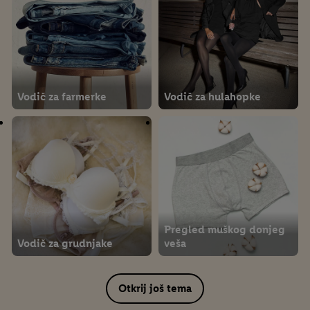
Vodič za farmerke
Vodič za hulahopke
Pregled muškog donjeg
Vodič za grudnjake
veša
Otkrij još tema