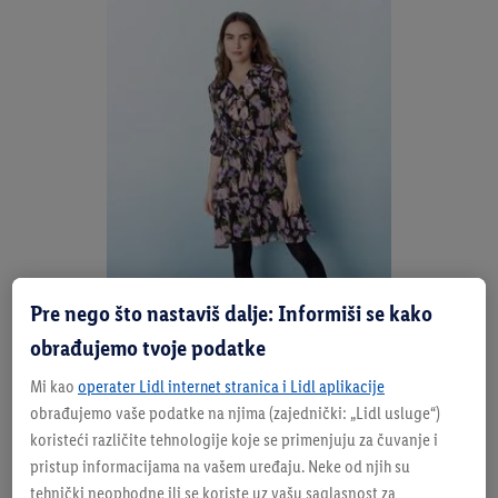
Najbolja kombinacija za
Pre nego što nastaviš dalje: Informiši se kako
obrađujemo tvoje podatke
proleće? Samopouzdanje
plus slojevitost!
Mi kao
operater Lidl internet stranica i Lidl aplikacije
obrađujemo vaše podatke na njima (zajednički: „Lidl usluge“)
koristeći različite tehnologije koje se primenjuju za čuvanje i
pristup informacijama na vašem uređaju. Neke od njih su
Skrivanje ne dolazi u obzir – proleće je stvoreno za
tehnički neophodne ili se koriste uz vašu saglasnost za