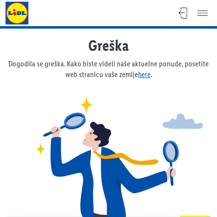
Lidl letak
Greška
Dogodila se greška. Kako biste videli naše aktuelne ponude, posetite
web stranicu vaše zemlje
here
.